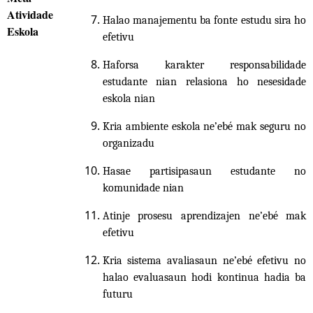
Atividade
Halao manajementu ba
fonte estudu sira
ho
Eskola
efetivu
Haforsa
karakter responsabilidade
estudante nian relasiona ho nesesidade
eskola nian
Kria ambiente eskola ne’ebé mak
seguru
no
organizadu
Hasae
partisipasaun estudante no
komunidade nian
Atinje prosesu aprendizajen
ne’ebé mak
efetivu
Kria
sistem
a
avaliasaun
ne’ebé efetivu
no
halao
evaluasaun hodi kontinua hadia ba
futuru