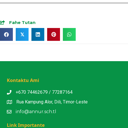
Fahe Tutan
𝕏
Kontaktu Ami
+670 74462679 / 77287164
Rua Kampung Alor, Dili, Timor-Leste
info@annur.sch.tl
Link Importante