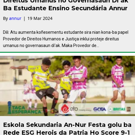
Direitus Umanus no Governasaun Di’ak
Ba Estudante Ensino Secundária Annur
By
annur
|
19 Mar 2024
Dili: Atu aumenta koñesementu estudante sira nian kona-ba papel
Provedor de Direitos Humanos e Justiça inklui proteje direitus
umanus no governasaun di’ak. Maka Provedor de…
Eskola Sekundaria An-Nur Festa golu ba
Rede ESG Herois da Patria Ho Score 9-1