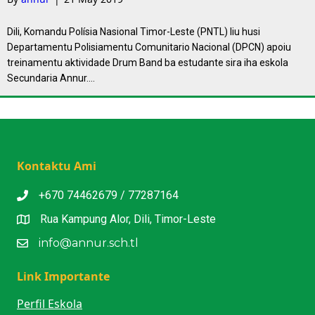
Dili, Komandu Polísia Nasional Timor-Leste (PNTL) liu husi
Departamentu Polisiamentu Comunitario Nacional (DPCN) apoiu
treinamentu aktividade Drum Band ba estudante sira iha eskola
Secundaria Annur.…
Kontaktu Ami
+670 74462679 / 77287164
Rua Kampung Alor, Dili, Timor-Leste
info@annur.sch.tl
Link Importante
Perfil Eskola