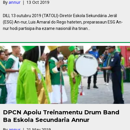
By
annur
|
13 Oct 2019
DILI, 13 outubru 2019 (TATOLI)-Diretór Eskola Sekundária Jerál
(ESG) An-nur, Luis Amaral do Rego hateten, preparasaun ESG An-
nur hodi partisipa iha ezame nasionál iha tinan…
DPCN Apoiu Treinamentu Drum Band
Ba Eskola Secundaria Annur
By
annur
|
21 May 2019