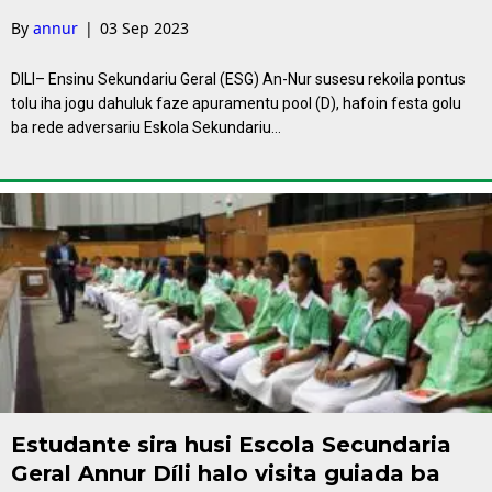
By
annur
|
03 Sep 2023
DILI– Ensinu Sekundariu Geral (ESG) An-Nur susesu rekoila pontus
tolu iha jogu dahuluk faze apuramentu pool (D), hafoin festa golu
ba rede adversariu Eskola Sekundariu…
Estudante sira husi Escola Secundaria
Geral Annur Díli halo visita guiada ba